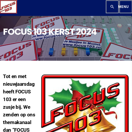
search
FOCUS 103 KERST 2024
Tot en met
nieuwjaarsdag
heeft FOCUS
103 er een
zusje bij. We
zenden op ons
themakanaal
dan “FOCUS