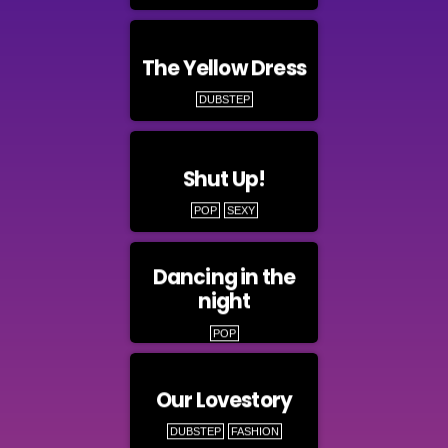
The Yellow Dress
DUBSTEP
Shut Up!
POP
SEXY
Dancing in the
night
POP
Our Lovestory
DUBSTEP
FASHION