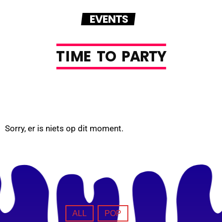
EVENTS
T
I
M
E
T
O
P
A
R
T
Y
Sorry, er is niets op dit moment.
ALL
POP