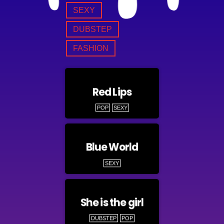
SEXY
DUBSTEP
FASHION
Red Lips
POP
SEXY
Blue World
SEXY
She is the girl
DUBSTEP
POP