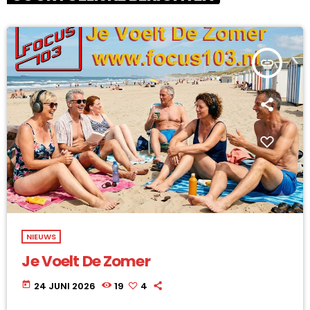
insert_link
NIEUWS
Je Voelt De Zomer
today
24 JUNI 2026
19
4