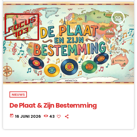
insert_link
NIEUWS
De Plaat & Zijn Bestemming
today
16 JUNI 2026
43