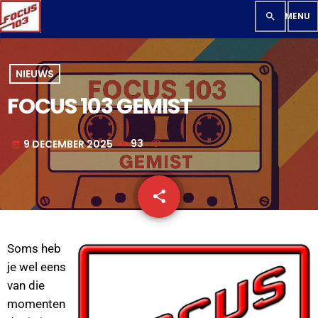
search
NIEUWS
FOCUS 103 GEMIST
9 DECEMBER 2025
93
today
share
email
Soms heb
je wel eens
van die
momenten